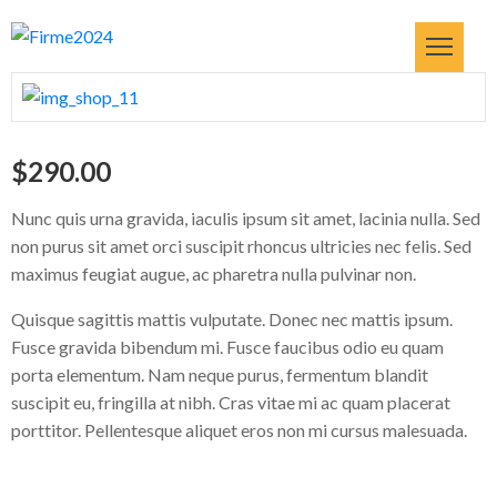
OME
BRAS
$
290.00
RVICIOS
Nunc quis urna gravida, iaculis ipsum sit amet, lacinia nulla. Sed
non purus sit amet orci suscipit rhoncus ultricies nec felis. Sed
MPRESA
maximus feugiat augue, ac pharetra nulla pulvinar non.
ONTÁCTANOS
Quisque sagittis mattis vulputate. Donec nec mattis ipsum.
OG
Fusce gravida bibendum mi. Fusce faucibus odio eu quam
porta elementum. Nam neque purus, fermentum blandit
suscipit eu, fringilla at nibh. Cras vitae mi ac quam placerat
porttitor. Pellentesque aliquet eros non mi cursus malesuada.